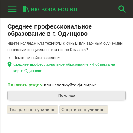
menu
search
BIG-BOOK-EDU.RU
Среднее профессиональное
образование в г. Одинцово
Ищете колледж или техникум с очным или заочным обучением
по разным специальностям после 9 класса?
Поможем найти заведения
location_on
Среднее профессиональное образование - 4 объекта на
карте Одинцово
Показать рядом
или используйте фильтры:
По улице
Театральное училище
Спортивное училище